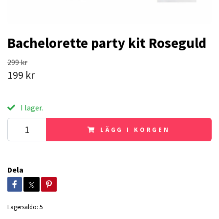
Bachelorette party kit Roseguld
299 kr
199 kr
I lager.
LÄGG I KORGEN
Dela
Lagersaldo:
5