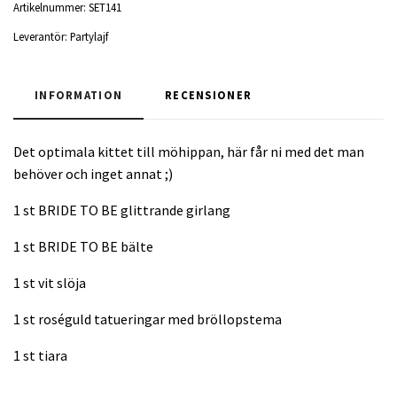
Artikelnummer:
SET141
Leverantör:
Partylajf
INFORMATION
RECENSIONER
Det optimala kittet till möhippan, här får ni med det man
behöver och inget annat ;)
1 st BRIDE TO BE glittrande girlang
1 st BRIDE TO BE bälte
1 st vit slöja
1 st roséguld tatueringar med bröllopstema
1 st tiara