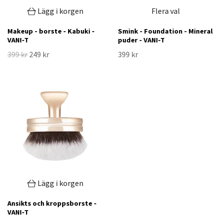
Lägg i korgen
Flera val
Makeup - borste - Kabuki -
Smink - Foundation - Mineral
VANI-T
puder - VANI-T
399 kr
249 kr
399 kr
Lägg i korgen
Ansikts och kroppsborste -
VANI-T