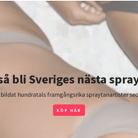
så bli Sveriges nästa spra
utbildat hundratals framgångsrika spraytanartister se
KÖP HÄR