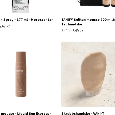
sh Spray - 177 ml - Moroccantan
TANIFY Selftan mousse 200 ml 2
1st handske
249 kr
749 kr
549 kr
n mousse - Liquid Sun Express -
Skrubbshandske - VANI-T