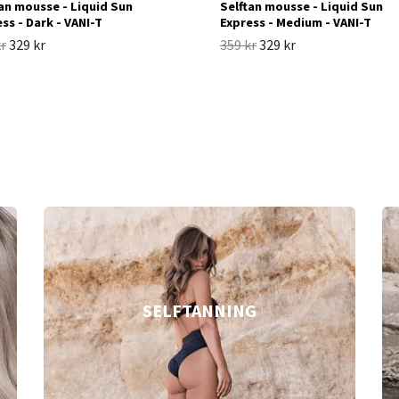
an mousse - Liquid Sun
Selftan mousse - Liquid Sun
ss - Dark - VANI-T
Express - Medium - VANI-T
kr
329 kr
359 kr
329 kr
SELFTANNING