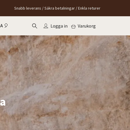
Snabb leverans / Säkra betalningar / Enkla returer
A 🎈
Logga in
Varukorg
ka