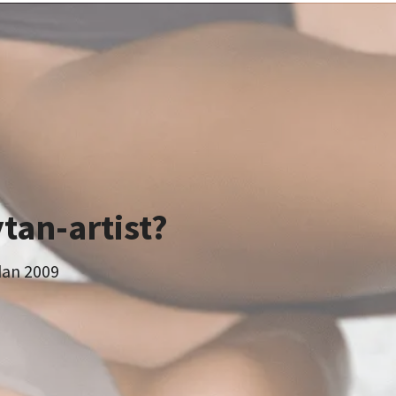
ytan-artist?
dan 2009