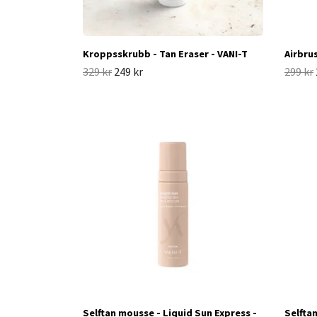
Kroppsskrubb - Tan Eraser - VANI-T
Airbru
329 kr
249 kr
299 kr
Selftan mousse - Liquid Sun Express -
Selfta