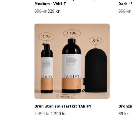
Medium - VANI-T
Dark -
359 kr
329 kr
359 kr
Brun utan sol startkit TANIFY
Bronzi
1 450 kr
1 290 kr
89 kr