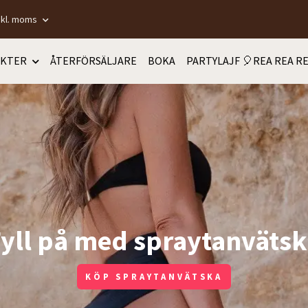
nkl. moms
KTER
ÅTERFÖRSÄLJARE
BOKA
PARTYLAJF 🎈REA REA RE
yll på med spraytanväts
KÖP SPRAYTANVÄTSKA