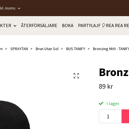
nkl. moms
KTER
ÅTERFÖRSÄLJARE
BOKA
PARTYLAJF 🎈REA REA RE
m
SPRAYTAN
Brun Utan Sol
BUS TANIFY
Bronzing Mitt - TANIF
Bronz
89 kr
I lager.