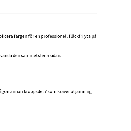
cera färgen för en professionell fläckfri yta på
använda den sammetslena sidan.
h någon annan kroppsdel ? som kräver utjämning