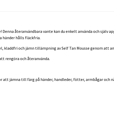
 Denna återanvändbara vante kan du enkelt använda och själv appli
 händer hålls fläckfria.
kel, kladdfri och jämn tillämpning av Self Tan Mousse genom att 
att rengöra och återanvända.
ör att jämna till färg på händer, handleder, fötter, armbågar oc