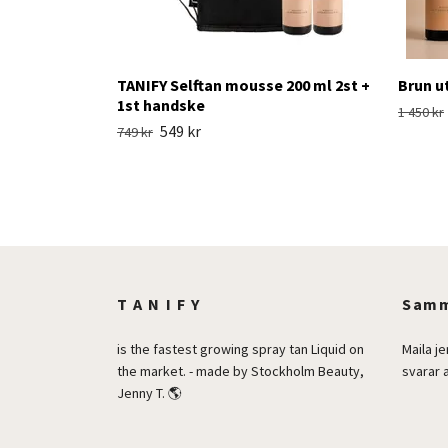
TANIFY Selftan mousse 200 ml 2st +
Brun u
1st handske
1 450 kr
549 kr
749 kr
T A N I F Y
Samm
is the fastest growing spray tan Liquid on
Maila
j
the market. - made by Stockholm Beauty,
svarar a
Jenny T. 🌎