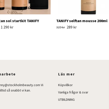
tan sol startkit TANIFY
TANIFY selftan mousse 200ml
1 290 kr
289 kr
329 kr
arbete
Läs mer
enny@stockholmbeauty.com
Vi
Köpvillkor
lltid så snabbt vi kan.
Vanliga frågor & svar
UTBILDNING