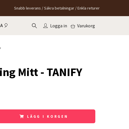
Snabb leverans / Säkra betalningar / Enkla returer
A 🎈
Logga in
Varukorg
Y
ing Mitt - TANIFY
LÄGG I KORGEN