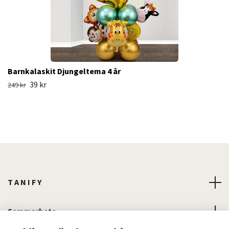
Barnkalaskit Djungeltema 4 år
39 kr
249 kr
T A N I F Y
Sammarbete