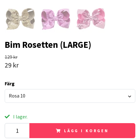
Bim Rosetten (LARGE)
129 kr
29 kr
Färg
Rosa 10
I lager.
LÄGG I KORGEN