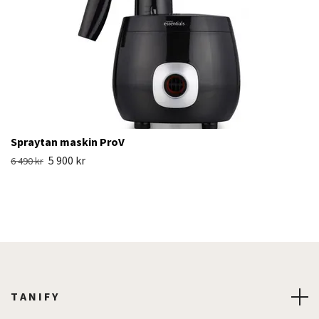
Spraytan maskin ProV
5 900 kr
6 490 kr
T A N I F Y