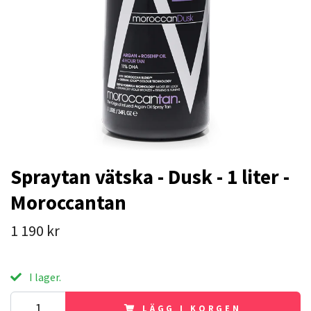
Spraytan vätska - Dusk - 1 liter -
Moroccantan
1 190 kr
I lager.
LÄGG I KORGEN