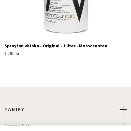
Spraytan vätska - Original - 1 liter - Moroccantan
1 190 kr
T A N I F Y
Sammarbete