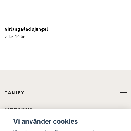
Girlang Blad Djungel
19 kr
79 kr
T A N I F Y
Sammarbete
Vi använder cookies
Läs mer